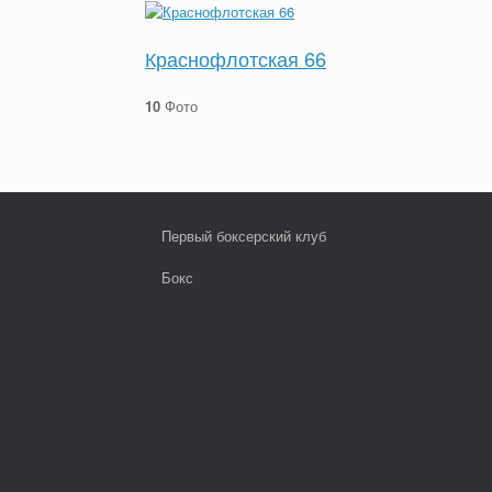
Краснофлотская 66
10
Фото
Первый боксерский клуб
Бокс