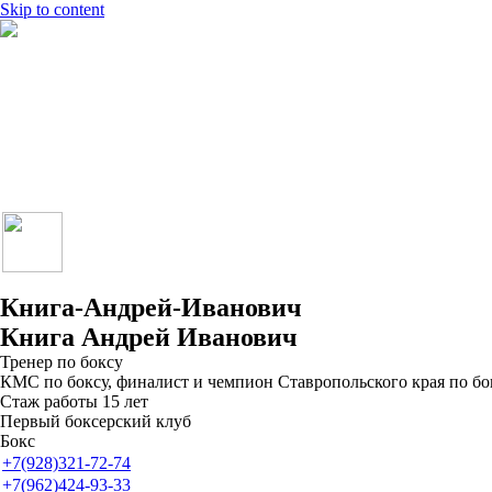
Skip to content
Главная
Расписание
Чемпионы
Филиалы
Отзывы
Кабинет
Контакты
+7(928)321-72-74
+7(962)424-93-33
Книга-Андрей-Иванович
Книга Андрей Иванович
Тренер по боксу
КМС по боксу, финалист и чемпион Ставропольского края по бо
Стаж работы 15 лет
Первый боксерский клуб
Бокс
+7(928)321-72-74
+7(962)424-93-33